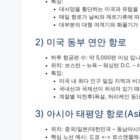
특징:
대서양을 횡단하는 미국과 유럽을 
매일 항로가 날씨와 제트기류에 따
대부분의 대형 여객기와 화물기가
2) 미국 동부 연안 항로
하루 항공편 수: 약 5,000편 이상 입
위치: 보스턴 – 뉴욕 – 워싱턴 D.C. 
특징:
미국 내 최다 인구 밀집 지역과 
국내선과 국제선이 뒤섞여 있기 때
계절별 악천후(폭설, 허리케인 등
3) 아시아 태평양 항로(Asia-
위치: 중국/일본/대한민국 – 동남아시아
핵심 노선 예시: 도쿄 <-> 로스앤젤레스