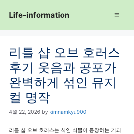
Skip
to
Life-information
Menu
content
리틀 샵 오브 호러스
후기 웃음과 공포가
완벽하게 섞인 뮤지
컬 명작
4월 22, 2026
by
kimnamkyu900
리틀 샵 오브 호러스는 식인 식물이 등장하는 기괴