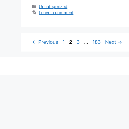
Categories
Uncategorized
Leave a comment
Page
Page
Page
Page
←
Previous
1
2
3
…
183
Next
→